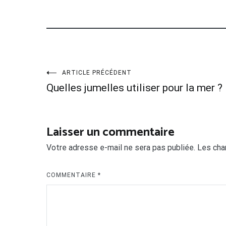
Navigation
ARTICLE PRÉCÉDENT
Quelles jumelles utiliser pour la mer ?
de
l’article
Laisser un commentaire
Votre adresse e-mail ne sera pas publiée.
Les cha
COMMENTAIRE
*