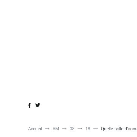
Aller
au
contenu
Sh
Accueil
AM
08
18
Quelle taille d’ancr