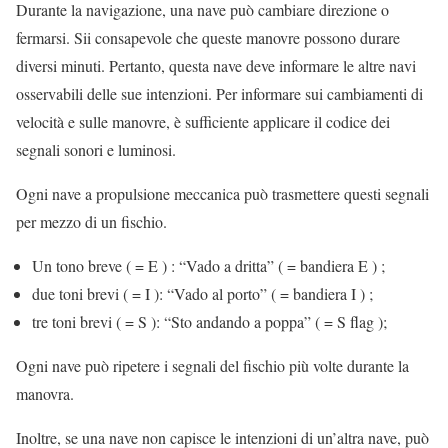
Durante la navigazione, una nave può cambiare direzione o
fermarsi. Sii consapevole che queste manovre possono durare
diversi minuti. Pertanto, questa nave deve informare le altre navi
osservabili delle sue intenzioni. Per informare sui cambiamenti di
velocità e sulle manovre, è sufficiente applicare il codice dei
segnali sonori e luminosi.
Ogni nave a propulsione meccanica può trasmettere questi segnali
per mezzo di un fischio.
Un tono breve ( = E ) : “Vado a dritta” ( = bandiera E ) ;
due toni brevi ( = I ): “Vado al porto” ( = bandiera I ) ;
tre toni brevi ( = S ): “Sto andando a poppa” ( = S flag );
Ogni nave può ripetere i segnali del fischio più volte durante la
manovra.
Inoltre, se una nave non capisce le intenzioni di un’altra nave, può