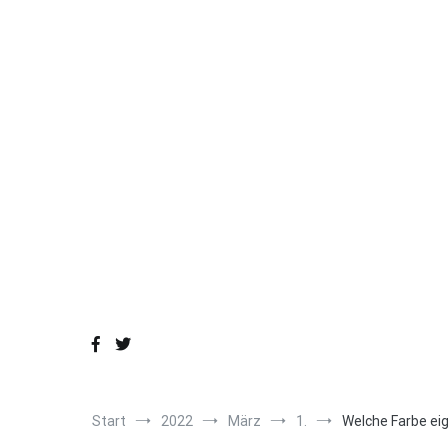
Zum
Inhalt
springen
Sh
Start
2022
März
1.
Welche Farbe ei